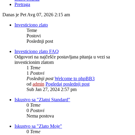
Pretraga
Danas je Pet Avg 07, 2026 2:15 am
Investiciono zlato
Teme
Postovi
Poslednji post
Investiciono zlato FAQ
Odgovori na najčešće postavljana pitanja u vezi sa
investicionim zlatom
1
Teme
1
Postovi
Poslednji post
Welcome to phpBB3
od
admin
Pogledaj poslednji post
Sub Jan 27, 2024 2:57 pm
Iskustvo sa "Zlatni Standard"
0
Teme
0
Postovi
Nema postova
Iskustvo sa "Zlato Moje"
0
Teme