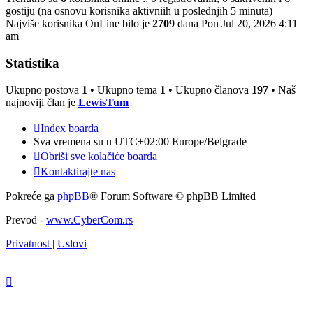
gostiju (na osnovu korisnika aktivniih u poslednjih 5 minuta)
Najviše korisnika OnLine bilo je
2709
dana Pon Jul 20, 2026 4:11
am
Statistika
Ukupno postova
1
• Ukupno tema
1
• Ukupno članova
197
• Naš
najnoviji član je
LewisTum
Index boarda
Sva vremena su u UTC+02:00 Europe/Belgrade
Obriši sve kolačiće boarda
Kontaktirajte nas
Pokreće ga
phpBB
® Forum Software © phpBB Limited
Prevod -
www.CyberCom.rs
Privatnost
|
Uslovi