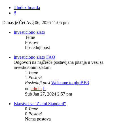
Index boarda
Pretraga
Danas je Čet Avg 06, 2026 11:05 pm
Investiciono zlato
Teme
Postovi
Poslednji post
Investiciono zlato FAQ
Odgovori na najčešće postavljana pitanja u vezi sa
investicionim zlatom
1
Teme
1
Postovi
Poslednji post
Welcome to phpBB3
Pogledaj
od
admin
poslednji
Sub Jan 27, 2024 2:57 pm
post
Iskustvo sa "Zlatni Standard"
0
Teme
0
Postovi
Nema postova