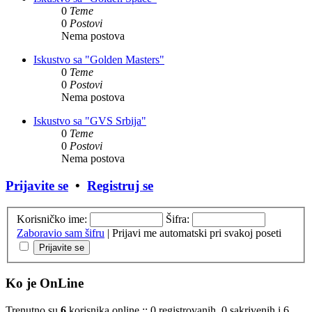
0
Teme
0
Postovi
Nema postova
Iskustvo sa "Golden Masters"
0
Teme
0
Postovi
Nema postova
Iskustvo sa "GVS Srbija"
0
Teme
0
Postovi
Nema postova
Prijavite se
•
Registruj se
Korisničko ime:
Šifra:
Zaboravio sam šifru
|
Prijavi me automatski pri svakoj poseti
Ko je OnLine
Trenutno su
6
korisnika online :: 0 registrovanih, 0 sakrivenih i 6