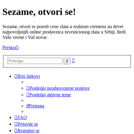
Sezame, otvori se!
Sezame, otvori se poredi cene zlata u realnom vremenu na devet
najpovoljnijih online prodavnica investicionog zlata u Srbiji, štedi
Vaše vreme i Vaš novac
Preskoči
Napredna
Pretraga
pretraga
Brzi linkovi
Pogledaj neodgovorene postove
Pogledaj aktivne teme
Pretraga
FAQ
Prijavite se
Registruj se