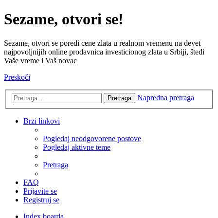
Sezame, otvori se!
Sezame, otvori se poredi cene zlata u realnom vremenu na devet
najpovoljnijih online prodavnica investicionog zlata u Srbiji, štedi
Vaše vreme i Vaš novac
Preskoči
Napredna pretraga
Pretraga
Brzi linkovi
Pogledaj neodgovorene postove
Pogledaj aktivne teme
Pretraga
FAQ
Prijavite se
Registruj se
Index boarda