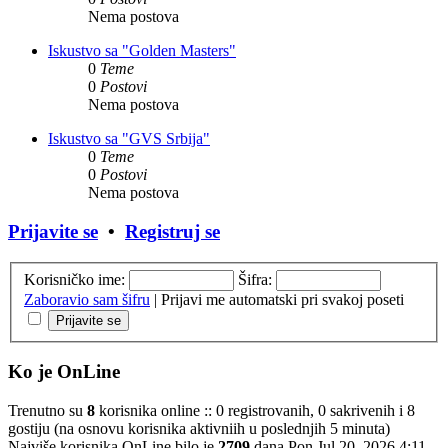
Nema postova
Iskustvo sa "Golden Masters"
0
Teme
0
Postovi
Nema postova
Iskustvo sa "GVS Srbija"
0
Teme
0
Postovi
Nema postova
Prijavite se
•
Registruj se
Korisničko ime:
Šifra:
Zaboravio sam šifru
|
Prijavi me automatski pri svakoj poseti
Ko je OnLine
Trenutno su
8
korisnika online :: 0 registrovanih, 0 sakrivenih i 8
gostiju (na osnovu korisnika aktivniih u poslednjih 5 minuta)
Najviše korisnika OnLine bilo je
2709
dana Pon Jul 20, 2026 4:11