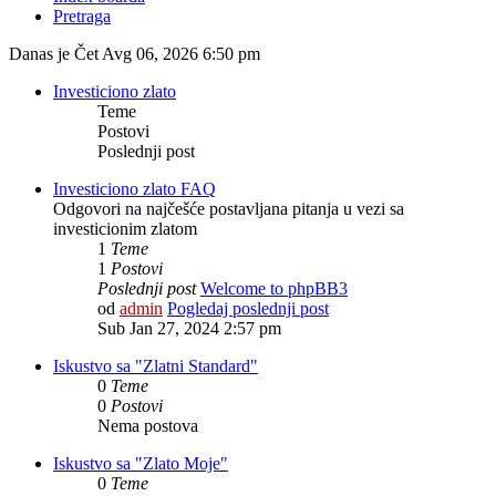
Pretraga
Danas je Čet Avg 06, 2026 6:50 pm
Investiciono zlato
Teme
Postovi
Poslednji post
Investiciono zlato FAQ
Odgovori na najčešće postavljana pitanja u vezi sa
investicionim zlatom
1
Teme
1
Postovi
Poslednji post
Welcome to phpBB3
od
admin
Pogledaj poslednji post
Sub Jan 27, 2024 2:57 pm
Iskustvo sa "Zlatni Standard"
0
Teme
0
Postovi
Nema postova
Iskustvo sa "Zlato Moje"
0
Teme