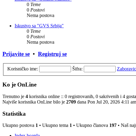
0
Teme
0
Postovi
Nema postova
Iskustvo sa "GVS Srbija"
0
Teme
0
Postovi
Nema postova
Prijavite se
•
Registruj se
Korisničko ime:
Šifra:
Zaboravio
Ko je OnLine
Trenutno je
4
korisnika online :: 0 registrovanih, 0 sakrivenih i 4 gos
Najviše korisnika OnLine bilo je
2709
dana Pon Jul 20, 2026 4:11 a
Statistika
Ukupno postova
1
• Ukupno tema
1
• Ukupno članova
197
• Naš najn
Index boarda