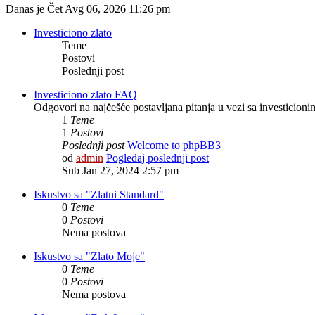
Danas je Čet Avg 06, 2026 11:26 pm
Investiciono zlato
Teme
Postovi
Poslednji post
Investiciono zlato FAQ
Odgovori na najčešće postavljana pitanja u vezi sa investicion
1
Teme
1
Postovi
Poslednji post
Welcome to phpBB3
od
admin
Pogledaj poslednji post
Sub Jan 27, 2024 2:57 pm
Iskustvo sa "Zlatni Standard"
0
Teme
0
Postovi
Nema postova
Iskustvo sa "Zlato Moje"
0
Teme
0
Postovi
Nema postova