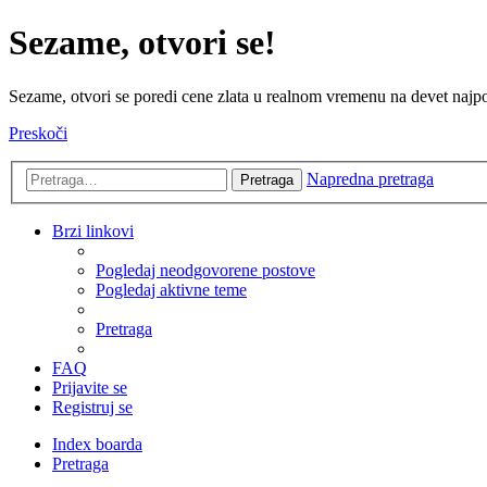
Sezame, otvori se!
Sezame, otvori se poredi cene zlata u realnom vremenu na devet najpov
Preskoči
Napredna pretraga
Pretraga
Brzi linkovi
Pogledaj neodgovorene postove
Pogledaj aktivne teme
Pretraga
FAQ
Prijavite se
Registruj se
Index boarda
Pretraga