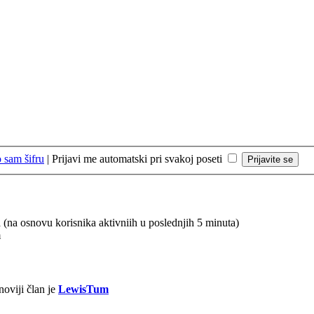
 sam šifru
|
Prijavi me automatski pri svakoj poseti
ta (na osnovu korisnika aktivniih u poslednjih 5 minuta)
m
oviji član je
LewisTum