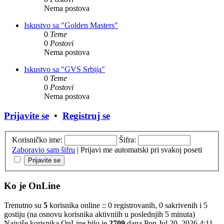
Nema postova
Iskustvo sa "Golden Masters"
0
Teme
0
Postovi
Nema postova
Iskustvo sa "GVS Srbija"
0
Teme
0
Postovi
Nema postova
Prijavite se
•
Registruj se
Korisničko ime:
Šifra:
Zaboravio sam šifru
|
Prijavi me automatski pri svakoj poseti
Ko je OnLine
Trenutno su
5
korisnika online :: 0 registrovanih, 0 sakrivenih i 5
gostiju (na osnovu korisnika aktivniih u poslednjih 5 minuta)
Najviše korisnika OnLine bilo je
2709
dana Pon Jul 20, 2026 4:11