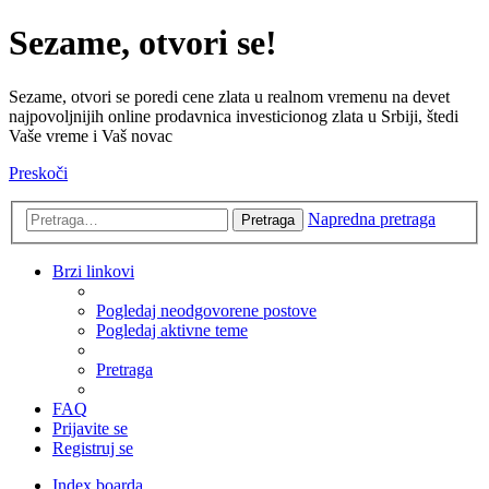
Sezame, otvori se!
Sezame, otvori se poredi cene zlata u realnom vremenu na devet
najpovoljnijih online prodavnica investicionog zlata u Srbiji, štedi
Vaše vreme i Vaš novac
Preskoči
Napredna pretraga
Pretraga
Brzi linkovi
Pogledaj neodgovorene postove
Pogledaj aktivne teme
Pretraga
FAQ
Prijavite se
Registruj se
Index boarda