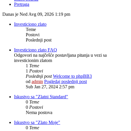
Pretraga
Danas je Ned Avg 09, 2026 1:19 pm
Investiciono zlato
Teme
Postovi
Poslednji post
Investiciono zlato FAQ
Odgovori na najčešće postavljana pitanja u vezi sa
investicionim zlatom
1
Teme
1
Postovi
Poslednji post
Welcome to phpBB3
od
admin
Pogledaj poslednji post
Sub Jan 27, 2024 2:57 pm
Iskustvo sa "Zlatni Standard"
0
Teme
0
Postovi
Nema postova
Iskustvo sa "Zlato Moje"
0
Teme