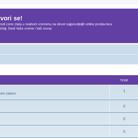
vori se!
edi cene zlata u realnom vremenu na devet najpovoljnijih online prodavnica
Srbiji, štedi Vaše vreme i Vaš novac
TEME
1
onim zlatom
0
0
0