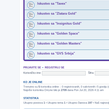
Iskustvo sa "Tavex"
Iskustvo sa "Zlatara Gold"
Iskustvo sa "Insignitus Gold"
Iskustvo sa "Golden Space"
Iskustvo sa "Golden Masters"
Iskustvo sa "GVS Srbija"
PRIJAVITE SE
•
REGISTRUJ SE
Korisničko ime:
Šifra:
KO JE ONLINE
Trenutno su
5
korisnika online :: 0 registrovanih, 0 sakrivenih i 5 gostiju
Najviše korisnika OnLine bilo je
2709
dana Pon Jul 20, 2026 4:11 am
STATISTIKA
Ukupno postova
1
• Ukupno tema
1
• Ukupno članova
197
• Naš najnovij