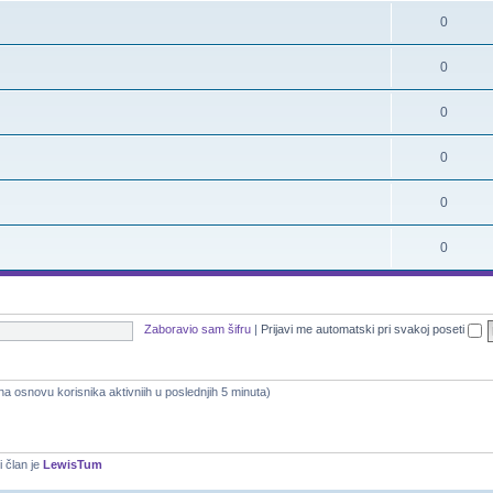
0
0
0
0
0
0
Zaboravio sam šifru
|
Prijavi me automatski pri svakoj poseti
 (na osnovu korisnika aktivniih u poslednjih 5 minuta)
i član je
LewisTum