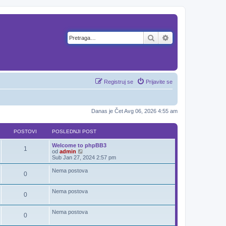
Pretraga
Napredna pretra
Registruj se
Prijavite se
Danas je Čet Avg 06, 2026 4:55 am
POSTOVI
POSLEDNJI POST
Welcome to phpBB3
1
P
od
admin
o
Sub Jan 27, 2024 2:57 pm
g
l
Nema postova
0
e
d
a
Nema postova
j
0
p
o
s
Nema postova
0
l
e