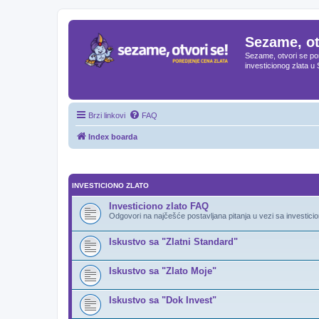
Sezame, ot
Sezame, otvori se por
investicionog zlata u 
Brzi linkovi
FAQ
Index boarda
INVESTICIONO ZLATO
Investiciono zlato FAQ
Odgovori na najčešće postavljana pitanja u vezi sa investici
Iskustvo sa "Zlatni Standard"
Iskustvo sa "Zlato Moje"
Iskustvo sa "Dok Invest"