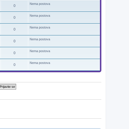
d
Nema postova
0
n
j
i
Nema postova
p
0
o
s
t
Nema postova
0
Nema postova
0
Nema postova
0
Nema postova
0