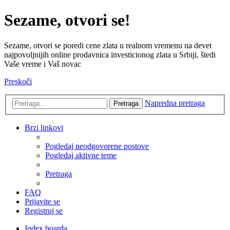
Sezame, otvori se!
Sezame, otvori se poredi cene zlata u realnom vremenu na devet
najpovoljnijih online prodavnica investicionog zlata u Srbiji, štedi
Vaše vreme i Vaš novac
Preskoči
Napredna pretraga
Pretraga
Brzi linkovi
Pogledaj neodgovorene postove
Pogledaj aktivne teme
Pretraga
FAQ
Prijavite se
Registruj se
Index boarda