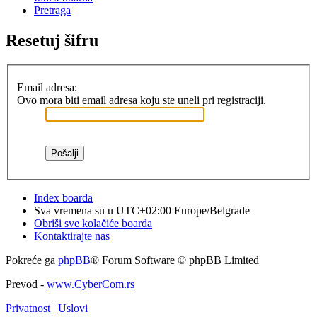
Pretraga
Resetuj šifru
Email adresa:
Ovo mora biti email adresa koju ste uneli pri registraciji.
Index boarda
Sva vremena su u UTC+02:00 Europe/Belgrade
Obriši sve kolačiće boarda
Kontaktirajte nas
Pokreće ga
phpBB
® Forum Software © phpBB Limited
Prevod -
www.CyberCom.rs
Privatnost
|
Uslovi