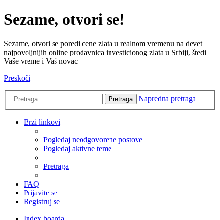
Sezame, otvori se!
Sezame, otvori se poredi cene zlata u realnom vremenu na devet
najpovoljnijih online prodavnica investicionog zlata u Srbiji, štedi
Vaše vreme i Vaš novac
Preskoči
Napredna pretraga
Pretraga
Brzi linkovi
Pogledaj neodgovorene postove
Pogledaj aktivne teme
Pretraga
FAQ
Prijavite se
Registruj se
Index boarda