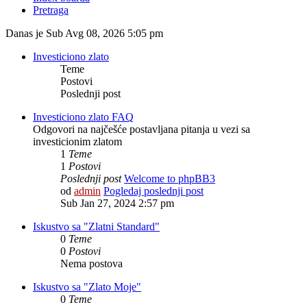
Pretraga
Danas je Sub Avg 08, 2026 5:05 pm
Investiciono zlato
Teme
Postovi
Poslednji post
Investiciono zlato FAQ
Odgovori na najčešće postavljana pitanja u vezi sa
investicionim zlatom
1
Teme
1
Postovi
Poslednji post
Welcome to phpBB3
od
admin
Pogledaj poslednji post
Sub Jan 27, 2024 2:57 pm
Iskustvo sa "Zlatni Standard"
0
Teme
0
Postovi
Nema postova
Iskustvo sa "Zlato Moje"
0
Teme