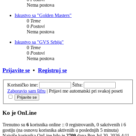
Nema postova
Iskustvo sa "Golden Masters"
0
Teme
0
Postovi
Nema postova
Iskustvo sa "GVS Srbija"
0
Teme
0
Postovi
Nema postova
Prijavite se
•
Registruj se
Korisničko ime:
Šifra:
Zaboravio sam šifru
|
Prijavi me automatski pri svakoj poseti
Ko je OnLine
Trenutno su
6
korisnika online :: 0 registrovanih, 0 sakrivenih i 6
gostiju (na osnovu korisnika aktivniih u poslednjih 5 minuta)
Najviše korisnika OnLine bilo je
2709
dana Pon Jul 20, 2026 4:11